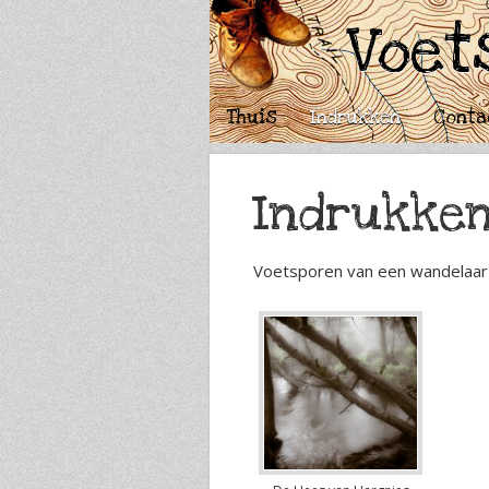
Voet
Thuis
Indrukken
Conta
Indrukke
Voetsporen van een wandelaar l