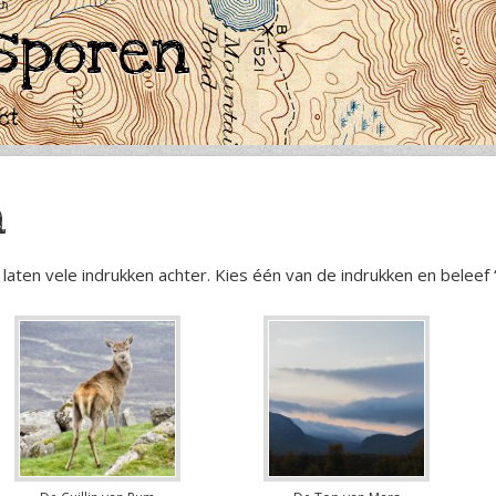
sporen
ct
n
aten vele indrukken achter. Kies één van de indrukken en beleef