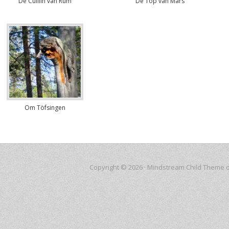
De Cuillin van Rum
De Top van Mars
Om Töfsingen
Copyright © 2026 ·
Mindstream Child Theme