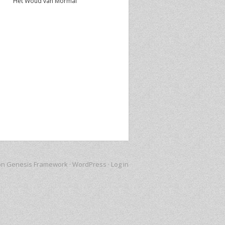
Het Woud van Mormal
on
Genesis Framework
·
WordPress
·
Log in