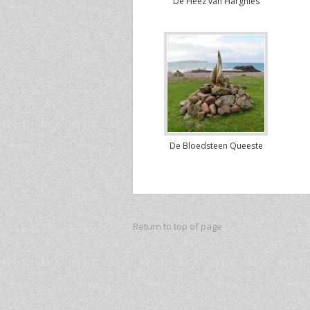
De Heez van Hargnies
De Bloedsteen Queeste
Return to top of page