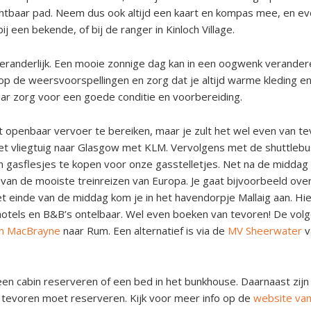
chtbaar pad. Neem dus ook altijd een kaart en kompas mee, en e
ij een bekende, of bij de ranger in Kinloch Village.
eranderlijk. Een mooie zonnige dag kan in een oogwenk veranderen
 op de weersvoorspellingen en zorg dat je altijd warme kleding en
maar zorg voor een goede conditie en voorbereiding.
 openbaar vervoer te bereiken, maar je zult het wel even van t
t vliegtuig naar Glasgow met KLM. Vervolgens met de shuttlebus
 gasflesjes te kopen voor onze gasstelletjes. Net na de middag v
 van de mooiste treinreizen van Europa. Je gaat bijvoorbeeld ove
et einde van de middag kom je in het havendorpje Mallaig aan. Hi
hotels en B&B’s ontelbaar. Wel even boeken van tevoren! De vo
an MacBrayne
naar Rum. Een alternatief is via de
MV Sheerwater
v
en cabin reserveren of een bed in het bunkhouse. Daarnaast zijn
an tevoren moet reserveren. Kijk voor meer info op de
website va