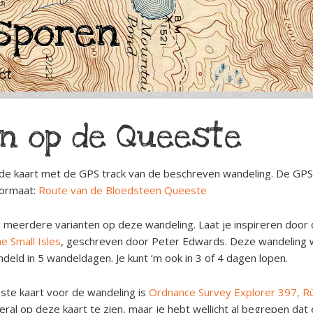
sporen
ct
n op de Queeste
s de kaart met de GPS track van de beschreven wandeling. De GPS 
ormaat:
Route van de Bloedsteen Queeste
jn meerdere varianten op deze wandeling. Laat je inspireren doo
e Small Isles
, geschreven door Peter Edwards. Deze wandeling w
deld in 5 wandeldagen. Je kunt ‘m ook in 3 of 4 dagen lopen.
ste kaart voor de wandeling is
Ordnance Survey Explorer 397, Rù
veral op deze kaart te zien, maar je hebt wellicht al begrepen dat