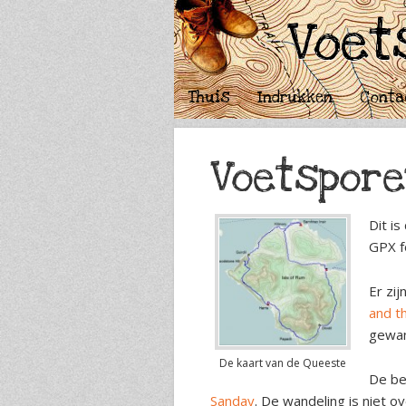
Voet
Thuis
Indrukken
Conta
Voetspore
Dit i
GPX f
Er zi
and th
gewan
De kaart van de Queeste
De be
Sanday
. De wandeling is niet o